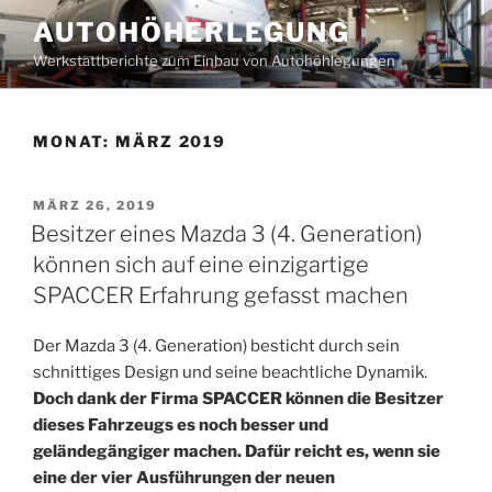
Zum
AUTOHÖHERLEGUNG
Inhalt
Werkstattberichte zum Einbau von Autohöhlegungen
springen
MONAT:
MÄRZ 2019
VERÖFFENTLICHT
MÄRZ 26, 2019
AM
Besitzer eines Mazda 3 (4. Generation)
können sich auf eine einzigartige
SPACCER Erfahrung gefasst machen
Der Mazda 3 (4. Generation) besticht durch sein
schnittiges Design und seine beachtliche Dynamik.
Doch dank der Firma SPACCER können die Besitzer
dieses Fahrzeugs es noch besser und
geländegängiger machen. Dafür reicht es, wenn sie
eine der vier Ausführungen der neuen