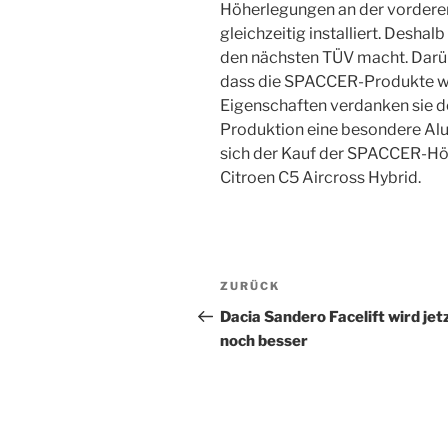
Höherlegungen an der vorderen
gleichzeitig installiert. Desh
den nächsten TÜV macht. Darübe
dass die SPACCER-Produkte we
Eigenschaften verdanken sie de
Produktion eine besondere Alu
sich der Kauf der SPACCER-Höh
Citroen C5 Aircross Hybrid.
Beitragsnavigation
Vorheriger
ZURÜCK
Beitrag
Dacia Sandero Facelift wird jet
noch besser