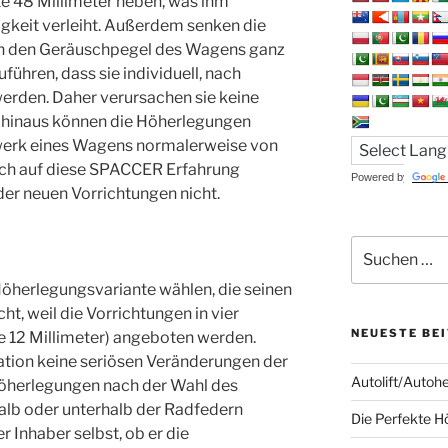
e 48 Millimeter heben, was ihm
gkeit verleiht. Außerdem senken die
 den Geräuschpegel des Wagens ganz
führen, dass sie individuell, nach
erden. Daher verursachen sie keine
 hinaus können die Höherlegungen
rwerk eines Wagens normalerweise von
Doch auf diese SPACCER Erfahrung
Powered by
er neuen Vorrichtungen nicht.
Suchen
nach:
Höherlegungsvariante wählen, die seinen
ht, weil die Vorrichtungen in vier
NEUESTE BE
e 12 Millimeter) angeboten werden.
ation keine seriösen Veränderungen der
Autolift/Autoh
Höherlegungen nach der Wahl des
lb oder unterhalb der Radfedern
Die Perfekte H
r Inhaber selbst, ob er die