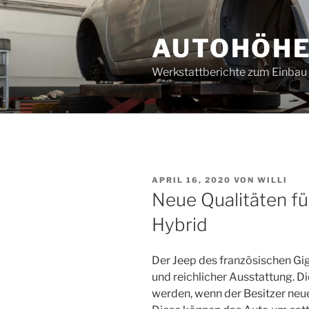
Zum
Inhalt
AUTOHÖH
springen
Werkstattberichte zum Einba
VERÖFFENTLICHT
APRIL 16, 2020
VON
WILLI
AM
Neue Qualitäten fü
Hybrid
Der Jeep des französischen Gi
und reichlicher Ausstattung. D
werden, wenn der Besitzer neu