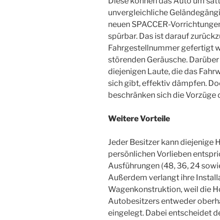
Diese können das Auto um satt
unvergleichliche Geländegängi
neuen SPACCER-Vorrichtungen
spürbar. Das ist darauf zurückzu
Fahrgestellnummer gefertigt w
störenden Geräusche. Darüber
diejenigen Laute, die das Fah
sich gibt, effektiv dämpfen. 
beschränken sich die Vorzüge d
Weitere Vorteile
Jeder Besitzer kann diejenige 
persönlichen Vorlieben entspric
Ausführungen (48, 36, 24 sowi
Außerdem verlangt ihre Install
Wagenkonstruktion, weil die 
Autobesitzers entweder oberha
eingelegt. Dabei entscheidet de