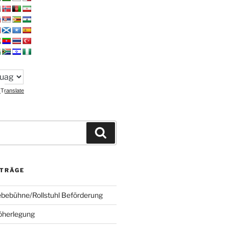
Translate
Suchen
ITRÄGE
ebebühne/Rollstuhl Beförderung
öherlegung