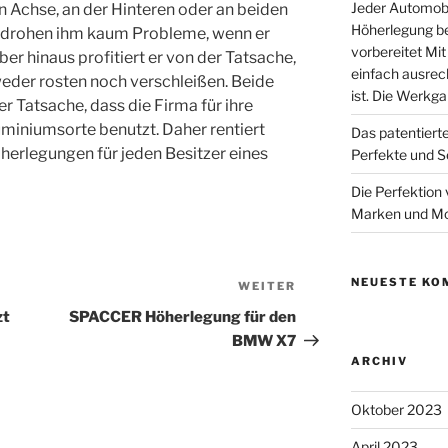
Jeder Automobil
 Achse, an der Hinteren oder an beiden
Höherlegung be
alb drohen ihm kaum Probleme, wenn er
vorbereitet Mi
r hinaus profitiert er von der Tatsache,
einfach ausrec
der rosten noch verschleißen. Beide
ist. Die Werkga
r Tatsache, dass die Firma für ihre
miniumsorte benutzt. Daher rentiert
Das patentiert
erlegungen für jeden Besitzer eines
Perfekte und S
Die Perfektion 
Marken und Mo
NEUESTE KO
WEITER
Nächster
Beitrag
zt
SPACCER Höherlegung für den
BMW X7
ARCHIV
Oktober 2023
April 2023