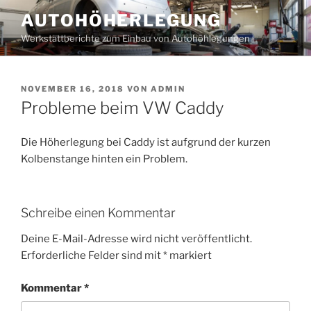
Zum
AUTOHÖHERLEGUNG
Inhalt
Werkstattberichte zum Einbau von Autohöhlegungen
springen
VERÖFFENTLICHT
NOVEMBER 16, 2018
VON
ADMIN
AM
Probleme beim VW Caddy
Die Höherlegung bei Caddy ist aufgrund der kurzen
Kolbenstange hinten ein Problem.
Schreibe einen Kommentar
Deine E-Mail-Adresse wird nicht veröffentlicht.
Erforderliche Felder sind mit
*
markiert
Kommentar
*