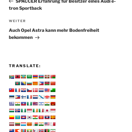
SPACCER Erfahrung für Besitzer eines Audi e-
tron Sportback
Nächster
WEITER
Beitrag
Auch Opel Astra kann mehr Bodenfreiheit
bekommen
TRANSLATE: