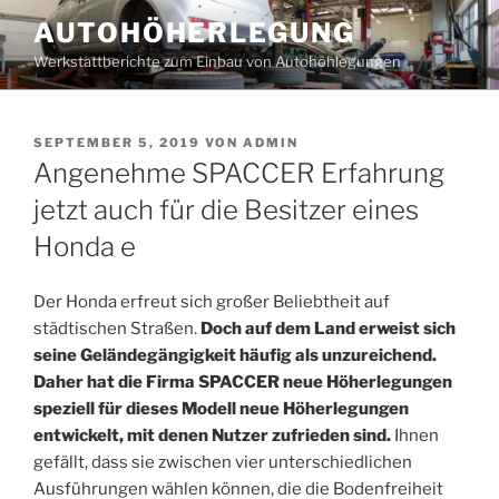
Zum
AUTOHÖHERLEGUNG
Inhalt
Werkstattberichte zum Einbau von Autohöhlegungen
springen
VERÖFFENTLICHT
SEPTEMBER 5, 2019
VON
ADMIN
AM
Angenehme SPACCER Erfahrung
jetzt auch für die Besitzer eines
Honda e
Der Honda erfreut sich großer Beliebtheit auf
städtischen Straßen.
Doch auf dem Land erweist sich
seine Geländegängigkeit häufig als unzureichend.
Daher hat die Firma SPACCER neue Höherlegungen
speziell für dieses Modell neue Höherlegungen
entwickelt, mit denen Nutzer zufrieden sind.
Ihnen
gefällt, dass sie zwischen vier unterschiedlichen
Ausführungen wählen können, die die Bodenfreiheit