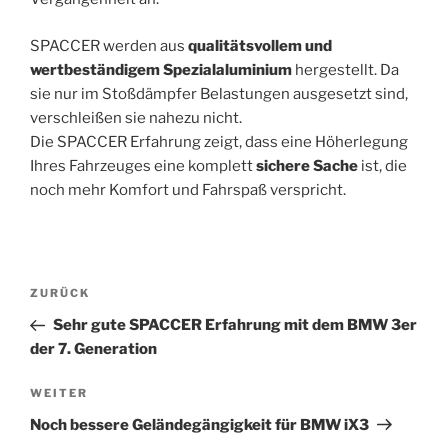
SPACCER werden aus
qualitätsvollem und
wertbeständigem Spezialaluminium
hergestellt. Da
sie nur im Stoßdämpfer Belastungen ausgesetzt sind,
verschleißen sie nahezu nicht.
Die SPACCER Erfahrung zeigt, dass eine Höherlegung
Ihres Fahrzeuges eine komplett
sichere Sache
ist, die
noch mehr Komfort und Fahrspaß verspricht.
Beitragsnavigation
Vorheriger
ZURÜCK
Beitrag
Sehr gute SPACCER Erfahrung mit dem BMW 3er
der 7. Generation
Nächster
WEITER
Beitrag
Noch bessere Geländegängigkeit für BMW iX3