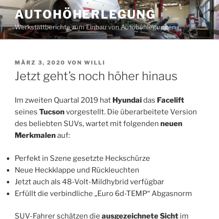
Zum
AUTOHÖHERLEGUNG
Inhalt
Werkstattberichte zum Einbau von Autohöhlegungen
springen
VERÖFFENTLICHT
MÄRZ 3, 2020
VON
WILLI
AM
Jetzt geht’s noch höher hinaus
Im zweiten Quartal 2019 hat
Hyundai
das
Facelift
seines
Tucson
vorgestellt. Die überarbeitete Version
des beliebten SUVs, wartet mit folgenden
neuen
Merkmalen
auf:
Perfekt in Szene gesetzte Heckschürze
Neue Heckklappe und Rückleuchten
Jetzt auch als 48-Volt-Mildhybrid verfügbar
Erfüllt die verbindliche „Euro 6d-TEMP“ Abgasnorm
SUV-Fahrer schätzen die
ausgezeichnete Sicht
im