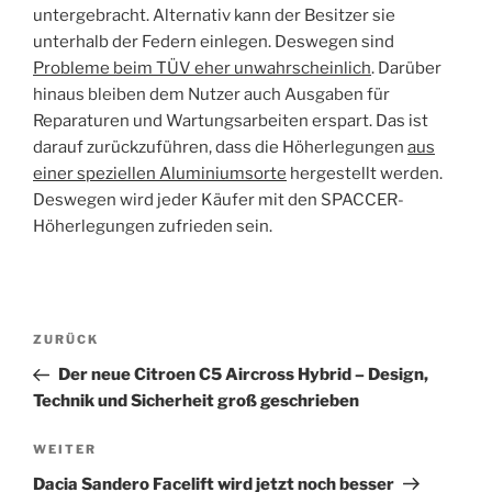
untergebracht. Alternativ kann der Besitzer sie
unterhalb der Federn einlegen. Deswegen sind
Probleme beim TÜV eher unwahrscheinlich
. Darüber
hinaus bleiben dem Nutzer auch Ausgaben für
Reparaturen und Wartungsarbeiten erspart. Das ist
darauf zurückzuführen, dass die Höherlegungen
aus
einer speziellen Aluminiumsorte
hergestellt werden.
Deswegen wird jeder Käufer mit den SPACCER-
Höherlegungen zufrieden sein.
Beitragsnavigation
Vorheriger
ZURÜCK
Beitrag
Der neue Citroen C5 Aircross Hybrid – Design,
Technik und Sicherheit groß geschrieben
Nächster
WEITER
Beitrag
Dacia Sandero Facelift wird jetzt noch besser