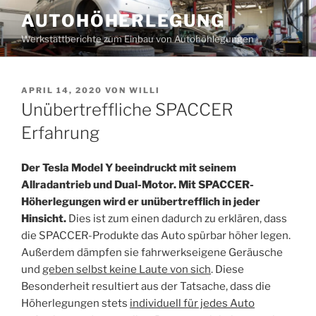
Zum
AUTOHÖHERLEGUNG
Inhalt
Werkstattberichte zum Einbau von Autohöhlegungen
springen
VERÖFFENTLICHT
APRIL 14, 2020
VON
WILLI
AM
Unübertreffliche SPACCER
Erfahrung
Der Tesla Model Y beeindruckt mit seinem
Allradantrieb und Dual-Motor. Mit SPACCER-
Höherlegungen wird er unübertrefflich in jeder
Hinsicht.
Dies ist zum einen dadurch zu erklären, dass
die SPACCER-Produkte das Auto spürbar höher legen.
Außerdem dämpfen sie fahrwerkseigene Geräusche
und
geben selbst keine Laute von sich
. Diese
Besonderheit resultiert aus der Tatsache, dass die
Höherlegungen stets
individuell für jedes Auto