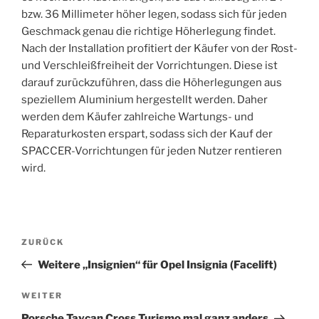
bzw. 36 Millimeter höher legen, sodass sich für jeden
Geschmack genau die richtige Höherlegung findet.
Nach der Installation profitiert der Käufer von der Rost-
und Verschleißfreiheit der Vorrichtungen. Diese ist
darauf zurückzuführen, dass die Höherlegungen aus
speziellem Aluminium hergestellt werden. Daher
werden dem Käufer zahlreiche Wartungs- und
Reparaturkosten erspart, sodass sich der Kauf der
SPACCER-Vorrichtungen für jeden Nutzer rentieren
wird.
Beitragsnavigation
Vorheriger
ZURÜCK
Beitrag
Weitere „Insignien“ für Opel Insignia (Facelift)
Nächster
WEITER
Beitrag
Porsche Taycan Cross Turismo mal ganz anders