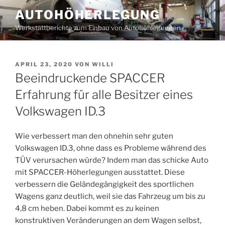
Zum
AUTOHÖHERLEGUNG
Inhalt
Werkstattberichte zum Einbau von Autohöhlegungen
springen
VERÖFFENTLICHT
APRIL 23, 2020
VON
WILLI
AM
Beeindruckende SPACCER
Erfahrung für alle Besitzer eines
Volkswagen ID.3
Wie verbessert man den ohnehin sehr guten
Volkswagen ID.3, ohne dass es Probleme während des
TÜV verursachen würde? Indem man das schicke Auto
mit SPACCER-Höherlegungen ausstattet. Diese
verbessern die Geländegängigkeit des sportlichen
Wagens ganz deutlich, weil sie das Fahrzeug um bis zu
4,8 cm heben. Dabei kommt es zu keinen
konstruktiven Veränderungen an dem Wagen selbst,