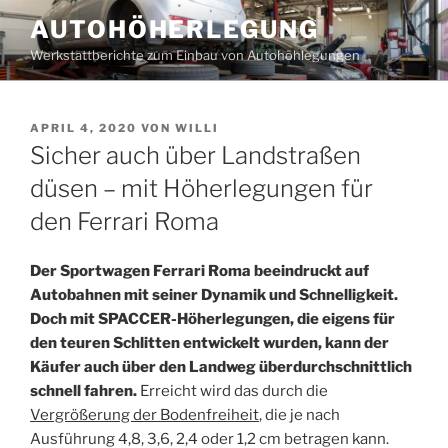
Zum
AUTOHÖHERLEGUNG
Inhalt
Werkstattberichte zum Einbau von Autohöhlegungen
springen
VERÖFFENTLICHT
APRIL 4, 2020
VON
WILLI
AM
Sicher auch über Landstraßen
düsen – mit Höherlegungen für
den Ferrari Roma
Der Sportwagen Ferrari Roma beeindruckt auf
Autobahnen mit seiner Dynamik und Schnelligkeit.
Doch mit SPACCER-Höherlegungen, die eigens für
den teuren Schlitten entwickelt wurden, kann der
Käufer auch über den Landweg überdurchschnittlich
schnell fahren.
Erreicht wird das durch die
Vergrößerung der Bodenfreiheit
, die je nach
Ausführung 4,8, 3,6, 2,4 oder 1,2 cm betragen kann.