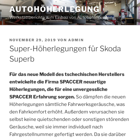
Zum
AUTOHÖHERLEGUNG
Inhalt
Werkstattberichte zum Einbau von Autohöhlegungen
springen
VERÖFFENTLICHT
NOVEMBER 29, 2019
VON
ADMIN
AM
Super-Höherlegungen für Skoda
Superb
Für das neue Modell des tschechischen Herstellers
entwickelte die Firma SPACCER neuartige
Höherlegungen, die für eine unvergessliche
SPACCER Erfahrung sorgen.
So dämpfen die neuen
Höherlegungen sämtliche Fahrwerksgeräusche, was
den Fahrkomfort erhöht. Außerdem verursachen sie
selbst keine quietschenden oder sonstigen störenden
Geräusche, weil sie immer individuell nach
Fahrgestellnummer gefertigt werden. Da sie darüber